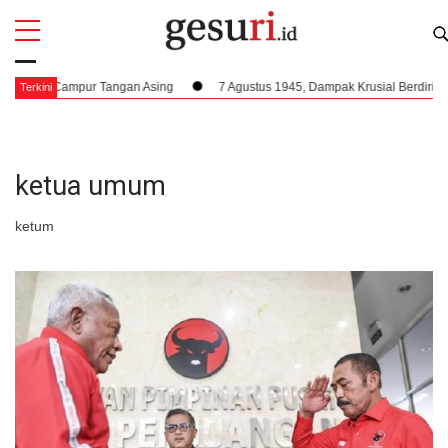
All
Profi
pa Campur Tangan Asing
7 Agustus 1945, Dampak Krusial Berdirinya PPKI
Terkini
ketua umum
ketum