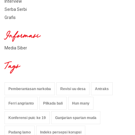
Interview
Serba Serbi
Grafis
Informasi
Media Siber
Tags
Pemberantasan narkoba
Revisi uu desa
Antraks
Ferri angrianto
Pilkada bali
Hun many
Konferensi puic ke 19
Ganjarian spartan muda
Padang lamo
Indeks persepsi korupsi