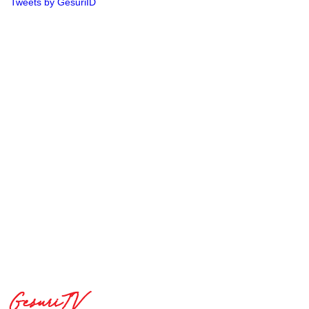
Tweets by GesuriID
GesuriTV