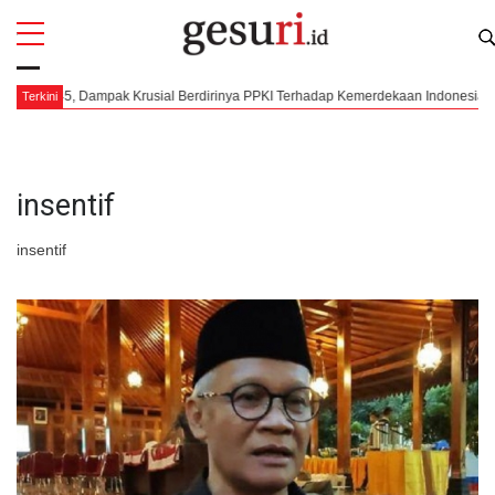
All
Profi
pak Krusial Berdirinya PPKI Terhadap Kemerdekaan Indonesia
Mengorkest
Terkini
insentif
insentif