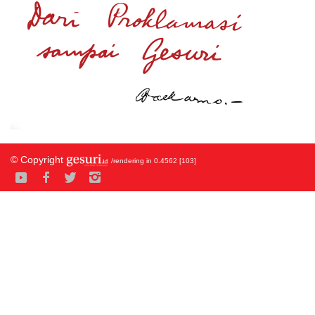
© Copyright
/rendering in 0.4562 [103]