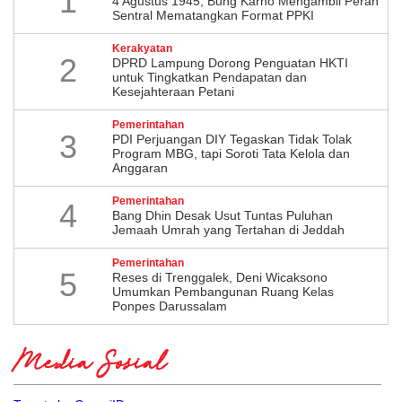
1
4 Agustus 1945, Bung Karno Mengambil Peran
Sentral Mematangkan Format PPKI
Kerakyatan
2
DPRD Lampung Dorong Penguatan HKTI
untuk Tingkatkan Pendapatan dan
Kesejahteraan Petani
Pemerintahan
3
PDI Perjuangan DIY Tegaskan Tidak Tolak
Program MBG, tapi Soroti Tata Kelola dan
Anggaran
Pemerintahan
4
Bang Dhin Desak Usut Tuntas Puluhan
Jemaah Umrah yang Tertahan di Jeddah
Pemerintahan
5
​Reses di Trenggalek, Deni Wicaksono
Umumkan Pembangunan Ruang Kelas
Ponpes Darussalam
Media Sosial