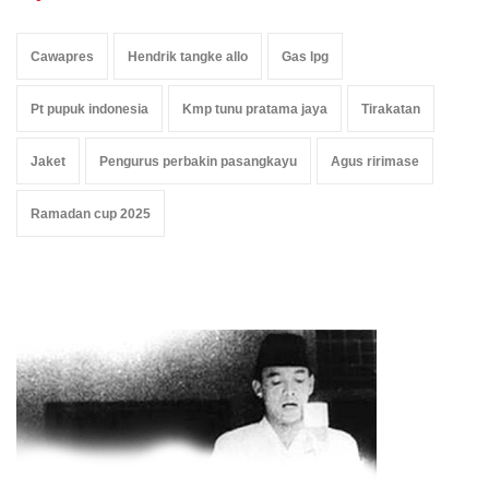
Cawapres
Hendrik tangke allo
Gas lpg
Pt pupuk indonesia
Kmp tunu pratama jaya
Tirakatan
Jaket
Pengurus perbakin pasangkayu
Agus ririmase
Ramadan cup 2025