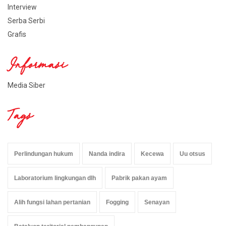
Interview
Serba Serbi
Grafis
Informasi
Media Siber
Tags
Perlindungan hukum
Nanda indira
Kecewa
Uu otsus
Laboratorium lingkungan dlh
Pabrik pakan ayam
Alih fungsi lahan pertanian
Fogging
Senayan