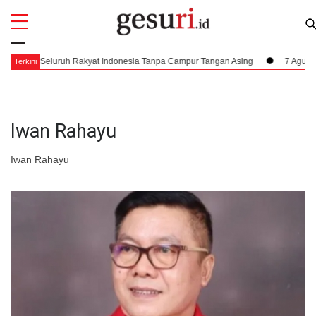
All
Profi
Milik Seluruh Rakyat Indonesia Tanpa Campur Tangan Asing
7 Agustus 194
Terkini
Iwan Rahayu
Iwan Rahayu