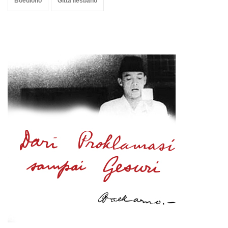
Boediono
Gitta liesbano