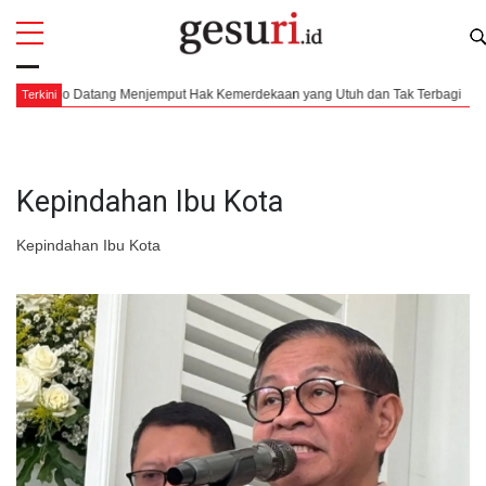
All
Profi
arno Datang Menjemput Hak Kemerdekaan yang Utuh dan Tak Terbagi
Pen
Terkini
Kepindahan Ibu Kota
Kepindahan Ibu Kota