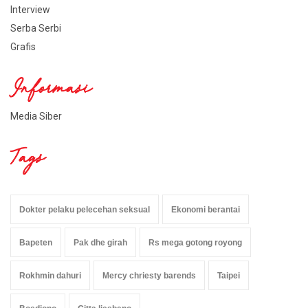
Interview
Serba Serbi
Grafis
Informasi
Media Siber
Tags
Dokter pelaku pelecehan seksual
Ekonomi berantai
Bapeten
Pak dhe girah
Rs mega gotong royong
Rokhmin dahuri
Mercy chriesty barends
Taipei