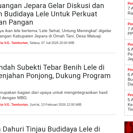
uangan Jepara Gelar Diskusi dan
Pe
7 
n Budidaya Lele Untuk Perkuat
Ra
an Pangan
Pe
7 
ya ikan lele bertema 'Lele Sehat, Untung Meningkat' digelar
PP
angan Kabupaten Jepara di Omah Tani, Desa Watuaji.
ria V.G. Tamburian
, Selasa, 07 Juli 2026 20:00 WIB
Pe
6 
Pe
Je
ndah Subekti Tebar Benih Lele di
Pe
njahan Ponjong, Dukung Program
6 
Bu
Da
rupakan bagian dari upaya untuk mengintegrasikan hasil
Pe
al dengan MBG.
5 
Ke
ria V.G. Tamburian
, Jum'at, 13 Februari 2026 12:00 WIB
Ti
Dahuri Tinjau Budidaya Lele di