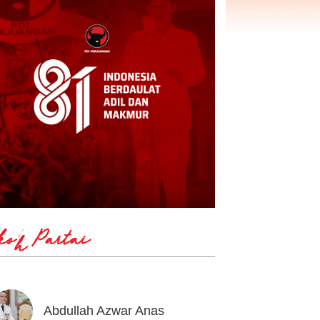
koh Partai
Abdullah Azwar Anas
Ahmad