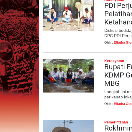
PDI Perj
Pelatiha
Ketahan
Diskusi budida
DPC PDI Perju
Oleh :
Effatha Glo
Kerakyatan
Bupati E
KDMP Ge
MBG
Langkah ini me
perikanan lok
Oleh :
Effatha Glo
Pemerintahan
Rokhmin 