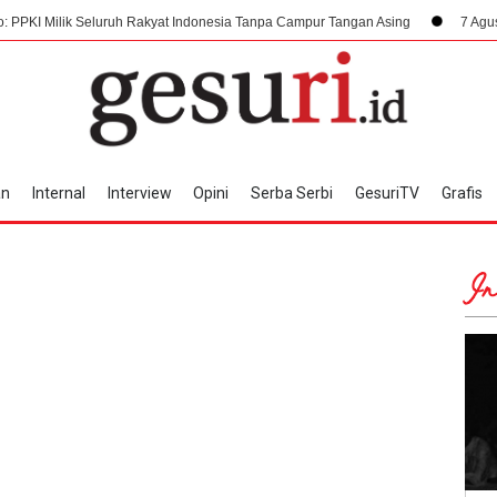
 Seluruh Rakyat Indonesia Tanpa Campur Tangan Asing
7 Agustus 1945, Da
an
Internal
Interview
Opini
Serba Serbi
GesuriTV
Grafis
In