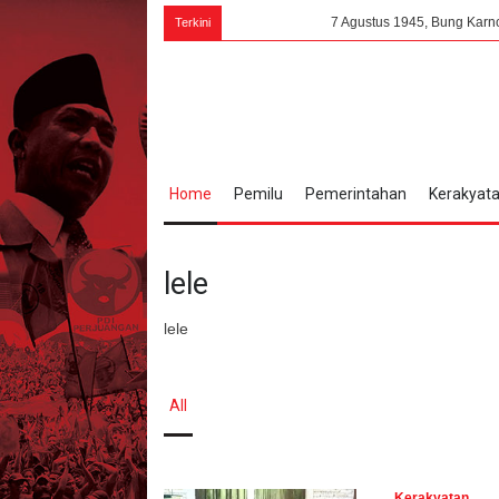
7 Agustus 1945, Bung Karno: PPKI Milik
Terkini
Home
Pemilu
Pemerintahan
Kerakyat
lele
lele
All
Kerakyatan