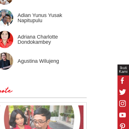
Adian Yunus Yusak
Ahok
Napitupulu
Adriana Charlotte
Alex I
Dondokambey
Agustina Wilujeng
Andi W
Ikuti
Kami
ote