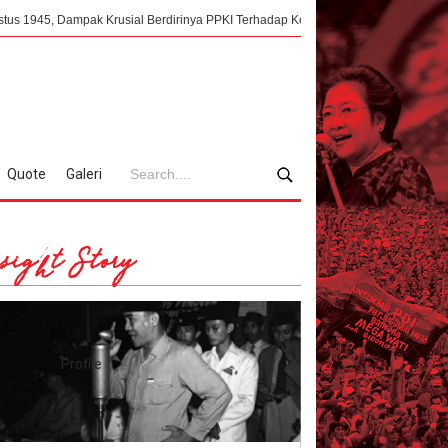
mpak Krusial Berdirinya PPKI Terhadap Kemerdekaan Indonesia
Mengorkes
Quote
Galeri
sight Story
Profile