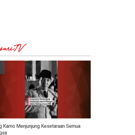
suriTV
g Karno Menjunjung Kesetaraan Semua
gsa