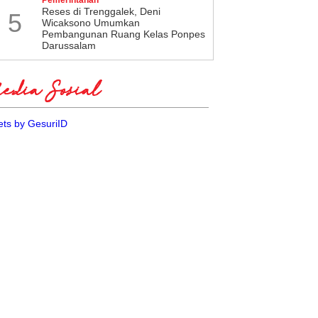
​Reses di Trenggalek, Deni
5
Wicaksono Umumkan
Pembangunan Ruang Kelas Ponpes
Darussalam
dia Sosial
ts by GesuriID