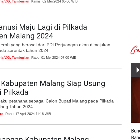
ria V.G. Tamburian
, Kamis, 02 Mei 2024 05:00 WIB
anusi Maju Lagi di Pilkada
en Malang 2024
aerah yang berasal dari PDI Perjuangan akan dimajukan
Ge
kada serentak tahun 2024.
ria V.G. Tamburian
, Rabu, 01 Mei 2024 07:00 WIB
 Kabupaten Malang Siap Usung
i Pilkada
laku petahana sebagai Calon Bupati Malang pada Pilkada
lang Tahun 2024.
ro
, Rabu, 17 April 2024 11:18 WIB
Bun
Ban
juangan Kabupaten Malang