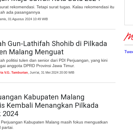
urat rekomendasi. Tetapi surat tugas. Kalau rekomendasi itu
udah ada pasangannya
Kamis, 01 Agustus 2024 10:49 WIB
Me
h Gun-Lathifah Shohib di Pilkada
en Malang Menguat
Twee
h politisi tulen dan senior dari PDI Perjuangan, yang kini
gai anggota DPRD Provinsi Jawa Timur.
ria V.G. Tamburian
, Jum'at, 31 Mei 2024 20:00 WIB
juangan Kabupaten Malang
tis Kembali Menangkan Pilkada
k 2024
DI Perjuangan Kabupaten Malang masih fokus menguatkan
 partai.