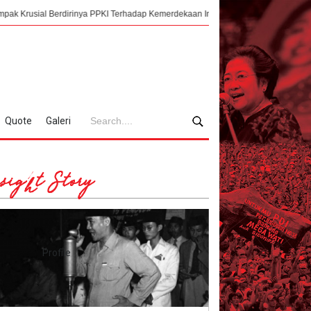
rdirinya PPKI Terhadap Kemerdekaan Indonesia
Mengorkestrasi Faksi, Suk
Quote
Galeri
sight Story
Profile