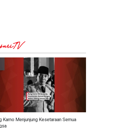
suriTV
g Karno Menjunjung Kesetaraan Semua
gsa