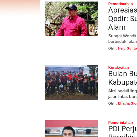
Pemerintahan
Apresias
Qodir: S
Alam
Sungai Wendit 
bertindak, al
Oleh :
Heru Gunto
Kerakyatan
Bulan B
Kabupat
Aksi peduli li
jalur lintas b
Oleh :
Effatha Glo
Pemerintahan
PDI Per