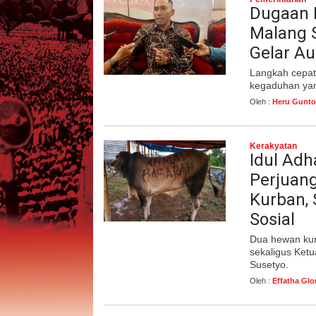
Dugaan 
Malang S
Gelar Au
Langkah cepat 
kegaduhan ya
Oleh :
Heru Gunto
Kerakyatan
Idul Adh
Perjuang
Kurban,
Sosial
Dua hewan kur
sekaligus Ket
Susetyo.
Oleh :
Effatha Glo