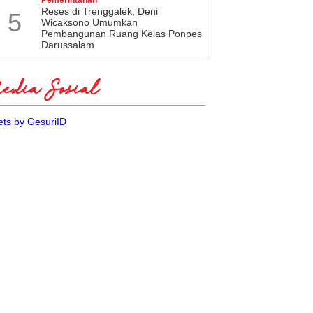
​Reses di Trenggalek, Deni
5
Wicaksono Umumkan
Pembangunan Ruang Kelas Ponpes
Darussalam
dia Sosial
ts by GesuriID