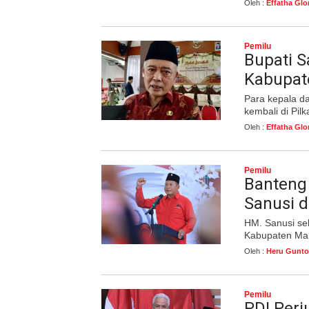
Oleh :
Effatha Glo
Pemilu
Bupati S
Kabupat
Para kepala d
kembali di Pil
Oleh :
Effatha Glo
Pemilu
Banteng
Sanusi d
HM. Sanusi se
Kabupaten Ma
Oleh :
Heru Gunto
Pemilu
PDI Per