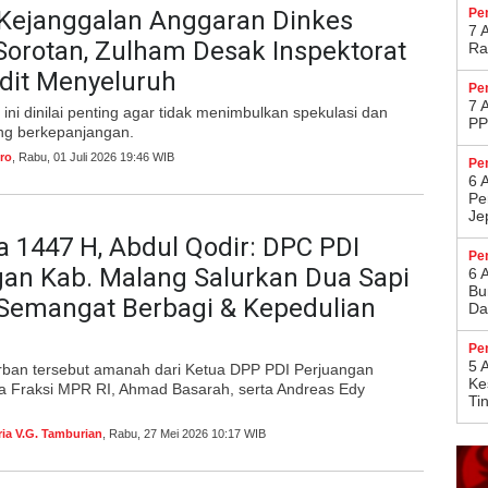
Kejanggalan Anggaran Dinkes
Pe
7 
orotan, Zulham Desak Inspektorat
Ra
dit Menyeluruh
Pe
7 
ini dinilai penting agar tidak menimbulkan spekulasi dan
PP
ng berkepanjangan.
ro
, Rabu, 01 Juli 2026 19:46 WIB
Pe
6 
Pe
Je
a 1447 H, Abdul Qodir: DPC PDI
Pe
an Kab. Malang Salurkan Dua Sapi
6 
Bu
 Semangat Berbagi & Kepedulian
Da
Pe
5 
ban tersebut amanah dari Ketua DPP PDI Perjuangan
Ke
ua Fraksi MPR RI, Ahmad Basarah, serta Andreas Edy
Ti
ria V.G. Tamburian
, Rabu, 27 Mei 2026 10:17 WIB