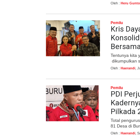
Oleh :
Heru Gunto
Pemilu
Kris Day
Konsoli
Bersama
Tentunya kita 
dikumpulkan s
Oleh :
Haerandi
, 
Pemilu
PDI Perj
Kadernya
Pilkada 
Total penguru
81 Desa di Bur
Oleh :
Haerandi
, 