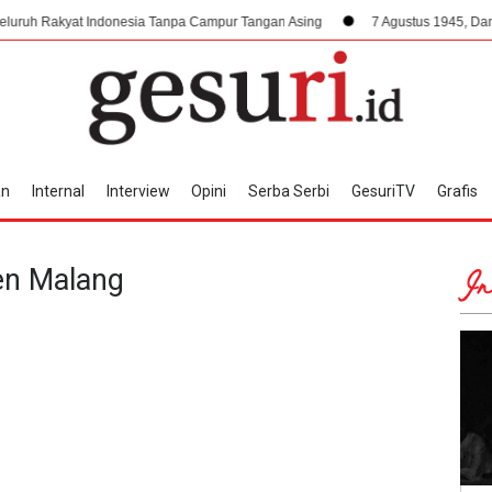
Indonesia Tanpa Campur Tangan Asing
7 Agustus 1945, Dampak Krusial Be
an
Internal
Interview
Opini
Serba Serbi
GesuriTV
Grafis
en Malang
In