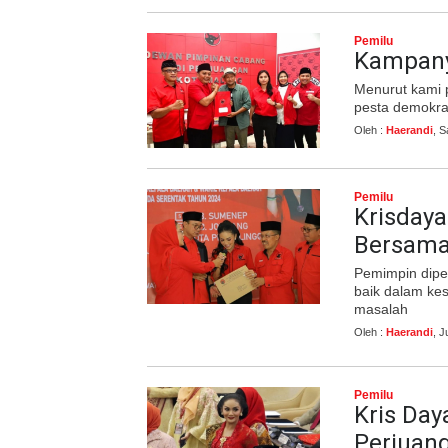
Pemilu
Kampany
Menurut kami 
pesta demokra
Oleh :
Haerandi
, 
Pemilu
Krisdaya
Bersam
Pemimpin diper
baik dalam ke
masalah
Oleh :
Haerandi
, 
Pemilu
Kris Day
Perjuang