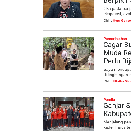
Berpikir
Jika pada per
ekspetasi, eva
Oleh :
Heru Gunto
Pemerintahan
Cagar B
Muda Re
Perlu Di
Saya mendapati
di lingkungan 
Oleh :
Effatha Glo
Pemilu
Ganjar 
Kabupat
Menjelang pen
kader harus te