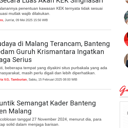
 Secara Luas Akan KEK Singhasari
jalanannya penentuan kawasan KEK ternyata tidak sesuai
luasi mutlak wajib dilakukan.
ro
, Jum'at, 09 Mei 2025 15:56 WIB
udaya di Malang Terancam, Banteng
dam Guruh Krismantara Ingatkan
jaga Serius
, beberapa tempat yang diyakini situs purbakala yang ada
masyarakat, masih perlu digali dan lebih diperhatikan.
ria V.G. Tamburian
, Sabtu, 15 Februari 2025 08:00 WIB
Qu
Suntik Semangat Kader Banteng
en Malang
coblosan tanggal 27 November 2024, menurut dia, para
tap solid dalam menjaga barisan.