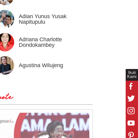
Adian Yunus Yusak
Ahok
Napitupulu
Adriana Charlotte
Alex I
Dondokambey
Agustina Wilujeng
Andi W
Ikuti
Kami
ote