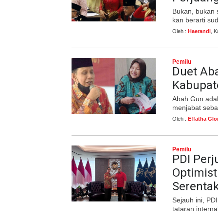
Bukan, bukan s
kan berarti s
Oleh :
Haerandi
, 
Pemilu
Duet Aba
Kabupat
Abah Gun adala
menjabat seba
Oleh :
Effatha Glo
Pemilu
PDI Per
Optimis
Serenta
Sejauh ini, P
tataran internal