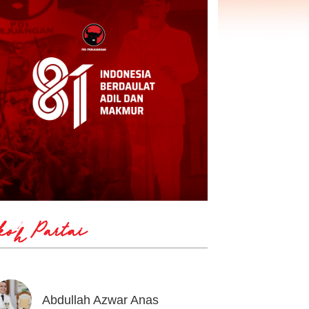
koh Partai
Abdullah Azwar Anas
Ahmad