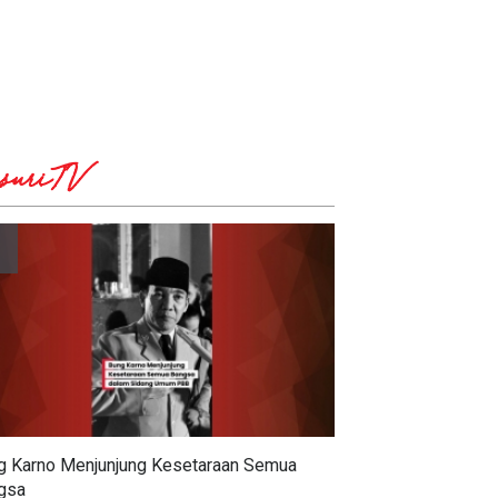
suriTV
g Karno Menjunjung Kesetaraan Semua
gsa