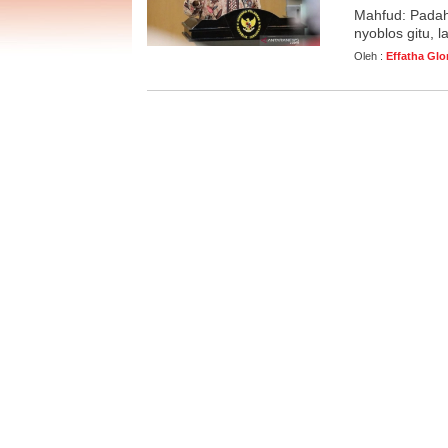
Mahfud: Padaha
nyoblos gitu, 
Oleh :
Effatha Glo