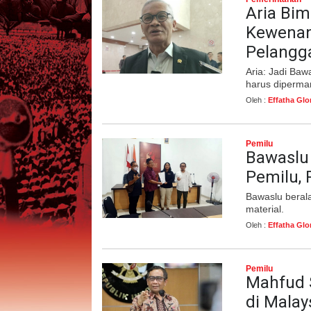
Aria Bim
Kewena
Pelangg
Aria: Jadi Baw
harus diperman
Oleh :
Effatha Glo
Pemilu
Bawaslu 
Pemilu, 
Bawaslu berala
material.
Oleh :
Effatha Glo
Pemilu
Mahfud 
di Malay