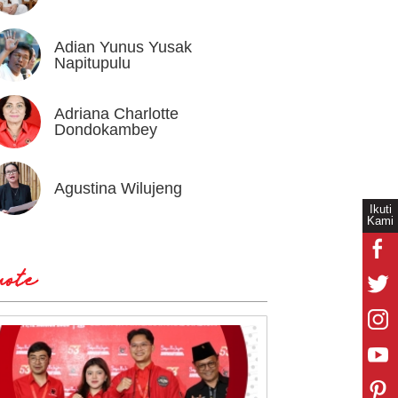
Adian Yunus Yusak
Ahok
Napitupulu
Adriana Charlotte
Alex I
Dondokambey
Agustina Wilujeng
Andi W
Ikuti
Kami
ote