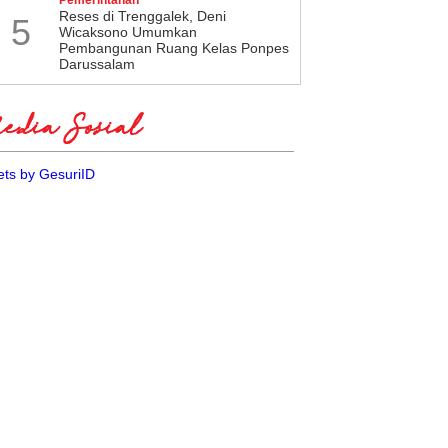
​Reses di Trenggalek, Deni
5
Wicaksono Umumkan
Pembangunan Ruang Kelas Ponpes
Darussalam
dia Sosial
ts by GesuriID