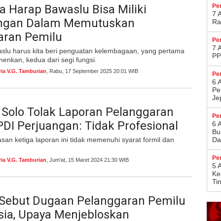
a Harap Bawaslu Bisa Miliki
Pe
7 
ngan Dalam Memutuskan
Ra
aran Pemilu
Pe
7 
aslu harus kita beri penguatan kelembagaan, yang pertama
PP
enkan, kedua dari segi fungsi.
ria V.G. Tamburian
, Rabu, 17 September 2025 20:01 WIB
Pe
6 
Pe
Je
Solo Tolak Laporan Pelanggaran
Pe
PDI Perjuangan: Tidak Profesional
6 
Bu
san ketiga laporan ini tidak memenuhi syarat formil dan
Da
Pe
ria V.G. Tamburian
, Jum'at, 15 Maret 2024 21:30 WIB
5 
Ke
Ti
Sebut Dugaan Pelanggaran Pemilu
sia, Upaya Menjebloskan