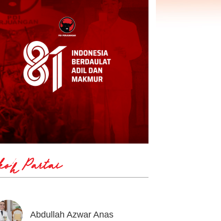
koh Partai
Abdullah Azwar Anas
Ahmad