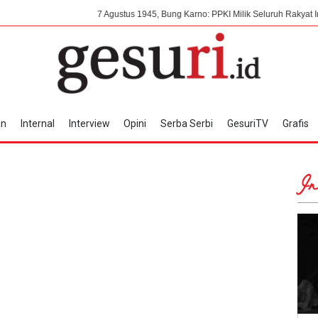
7 Agustus 1945, Bung Karno: PPKI Milik Seluruh Rakyat Indonesia T
an
Internal
Interview
Opini
Serba Serbi
GesuriTV
Grafis
In