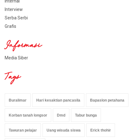
Internal
Interview
Serba Serbi
Grafis
Informasi
Media Siber
Tags
Buralimar
Hari kesaktian pancasila
Bapaslon petahana
Korban tanah longsor
Dmd
Tabur bunga
Tawuran pelajar
Uang wisuda siswa
Erick thohir