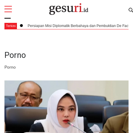
All
Profi
t
Persiapan Misi Diplomatik Berbahaya dan Pembuktian De Facto Figur So
Terkini
Porno
Porno