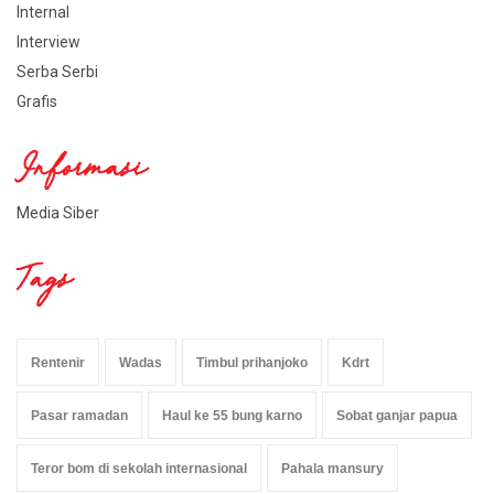
Internal
Interview
Serba Serbi
Grafis
Informasi
Media Siber
Tags
Rentenir
Wadas
Timbul prihanjoko
Kdrt
Pasar ramadan
Haul ke 55 bung karno
Sobat ganjar papua
Teror bom di sekolah internasional
Pahala mansury