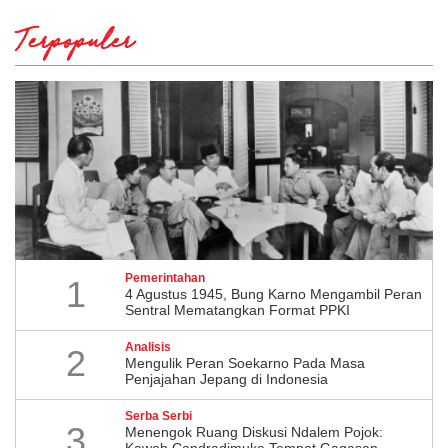
Terpopuler
Pemerintahan
1
4 Agustus 1945, Bung Karno Mengambil Peran
Sentral Mematangkan Format PPKI
Analisis
2
Mengulik Peran Soekarno Pada Masa
Penjajahan Jepang di Indonesia
Serba Serbi
3
Menengok Ruang Diskusi Ndalem Pojok:
Kawah Candradimuka Tempat Gagasan