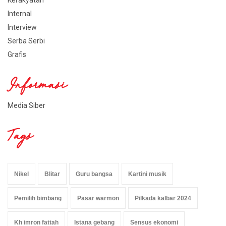
Kerakyatan
Internal
Interview
Serba Serbi
Grafis
Informasi
Media Siber
Tags
Nikel
Blitar
Guru bangsa
Kartini musik
Pemilih bimbang
Pasar warmon
Pilkada kalbar 2024
Kh imron fattah
Istana gebang
Sensus ekonomi