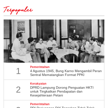
Terpopuler
Pemerintahan
1
4 Agustus 1945, Bung Karno Mengambil Peran
Sentral Mematangkan Format PPKI
Kerakyatan
2
DPRD Lampung Dorong Penguatan HKTI
untuk Tingkatkan Pendapatan dan
Kesejahteraan Petani
Pemerintahan
PDI Perjuangan DIY Tegaskan Tidak Tolak