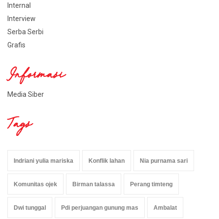
Internal
Interview
Serba Serbi
Grafis
Informasi
Media Siber
Tags
Indriani yulia mariska
Konflik lahan
Nia purnama sari
Komunitas ojek
Birman talassa
Perang timteng
Dwi tunggal
Pdi perjuangan gunung mas
Ambalat