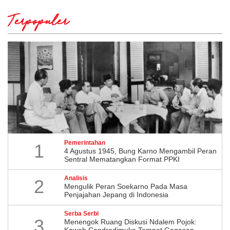
Terpopuler
Pemerintahan
1
4 Agustus 1945, Bung Karno Mengambil Peran
Sentral Mematangkan Format PPKI
Analisis
2
Mengulik Peran Soekarno Pada Masa
Penjajahan Jepang di Indonesia
Serba Serbi
3
Menengok Ruang Diskusi Ndalem Pojok:
Kawah Candradimuka Tempat Gagasan