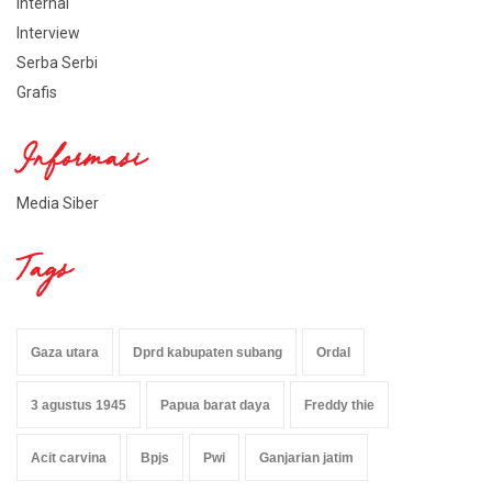
Internal
Interview
Serba Serbi
Grafis
Informasi
Media Siber
Tags
Gaza utara
Dprd kabupaten subang
Ordal
3 agustus 1945
Papua barat daya
Freddy thie
Acit carvina
Bpjs
Pwi
Ganjarian jatim