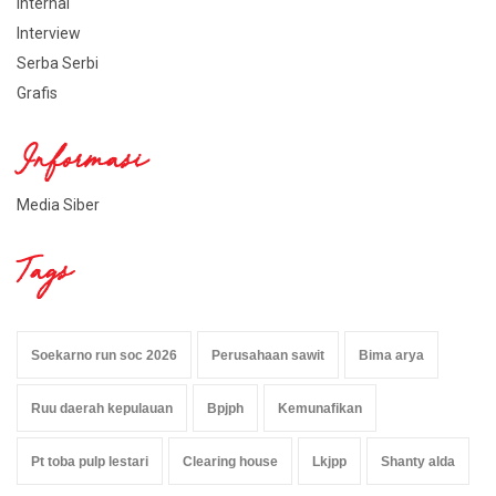
Internal
Interview
Serba Serbi
Grafis
Informasi
Media Siber
Tags
Soekarno run soc 2026
Perusahaan sawit
Bima arya
Ruu daerah kepulauan
Bpjph
Kemunafikan
Pt toba pulp lestari
Clearing house
Lkjpp
Shanty alda