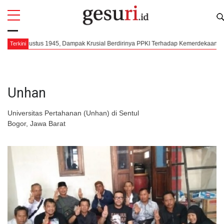
All
Profi
pak Krusial Berdirinya PPKI Terhadap Kemerdekaan Indonesia
Mengorkest
Terkini
Unhan
Universitas Pertahanan (Unhan) di Sentul
Bogor, Jawa Barat