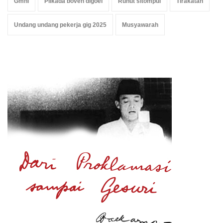
Gmni
Pilkada boven digoel
Ruhut sitompul
Tirakatan
Undang undang pekerja gig 2025
Musyawarah