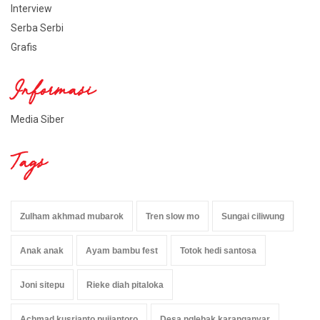
Interview
Serba Serbi
Grafis
Informasi
Media Siber
Tags
Zulham akhmad mubarok
Tren slow mo
Sungai ciliwung
Anak anak
Ayam bambu fest
Totok hedi santosa
Joni sitepu
Rieke diah pitaloka
Achmad kusrianto pujiantoro
Desa nglebak karanganyar