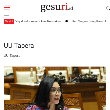
All
Profi
a Rakyat Indonesia di Atas Pundakku
Dari Saigon Bung Karno Datang Me
Terkini
UU Tapera
UU Tapera