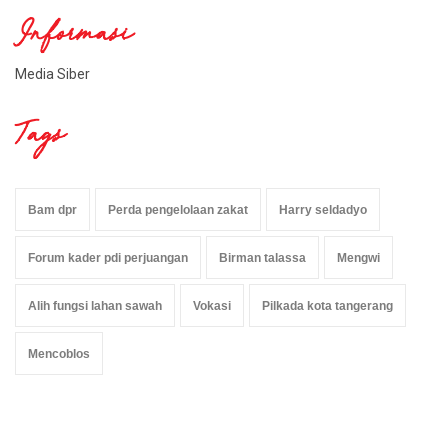
Informasi
Media Siber
Tags
Bam dpr
Perda pengelolaan zakat
Harry seldadyo
Forum kader pdi perjuangan
Birman talassa
Mengwi
Alih fungsi lahan sawah
Vokasi
Pilkada kota tangerang
Mencoblos