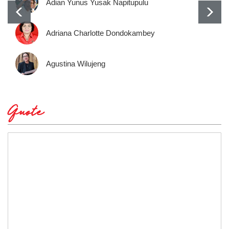
Adian Yunus Yusak Napitupulu
Adriana Charlotte Dondokambey
Agustina Wilujeng
Quote