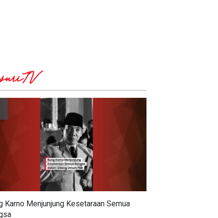
suriTV
g Karno Menjunjung Kesetaraan Semua
gsa