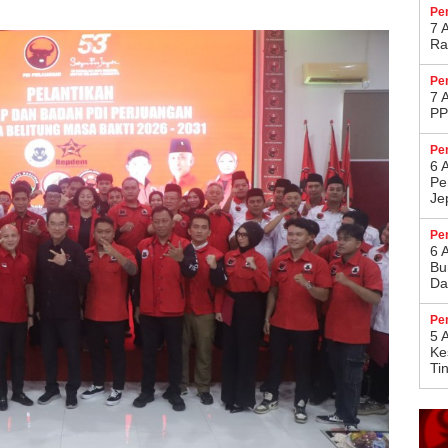
Pe
7 
Ra
Pe
7 
PP
Pe
6 
Pe
Je
Pe
6 
Bu
Da
Pe
5 
Ke
Ti