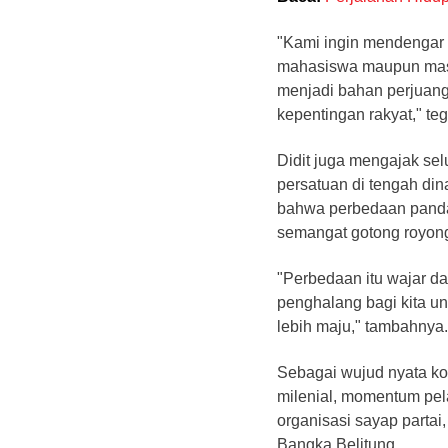
"Kami ingin mendengar 
mahasiswa maupun masy
menjadi bahan perjuan
kepentingan rakyat," te
Didit juga mengajak se
persatuan di tengah din
bahwa perbedaan panda
semangat gotong royon
"Perbedaan itu wajar d
penghalang bagi kita 
lebih maju," tambahnya.
Sebagai wujud nyata ko
milenial, momentum pel
organisasi sayap parta
Bangka Belitung.