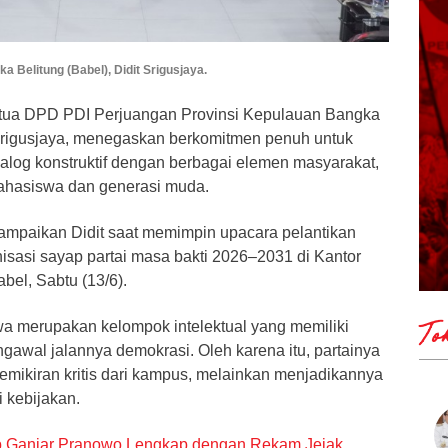
 Belitung (Babel), Didit Srigusjaya.
tua DPD PDI Perjuangan Provinsi Kepulauan Bangka
t Srigusjaya, menegaskan berkomitmen penuh untuk
alog konstruktif dengan berbagai elemen masyarakat,
hasiswa dan generasi muda.
sampaikan Didit saat memimpin upacara pelantikan
isasi sayap partai masa bakti 2026–2031 di Kantor
el, Sabtu (13/6).
wa merupakan kelompok intelektual yang memiliki
To
gawal jalannya demokrasi. Oleh karena itu, partainya
 pemikiran kritis dari kampus, melainkan menjadikannya
 kebijakan.
p Ganjar Pranowo Lengkap dengan Rekam Jejak