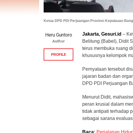
Ketua DPD PDI Perjuangan Provinsi Kepulauan Bangka
Jakarta, Gesuri.id
– Ke
Heru Guntoro
Belitung (Babel), Didi
Author
terus membuka ruang di
PROFILE
khususnya kelompok ma
Pernyataan tersebut di
jajaran badan dan organ
DPD PDI Perjuangan Bab
Menurut Didit, mahasis
peran krusial dalam men
tidak antipati terhadap
sebagai sarana evaluasi
Baca:
Perjalanan Hidu