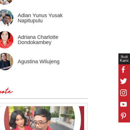
Adian Yunus Yusak
Ahok
Napitupulu
Adriana Charlotte
Alex I
Dondokambey
Ikuti
Kami
Agustina Wilujeng
Andi W
ote