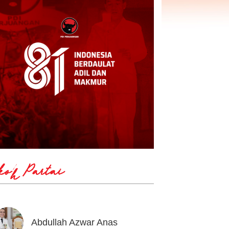
koh Partai
Abdullah Azwar Anas
Ahmad