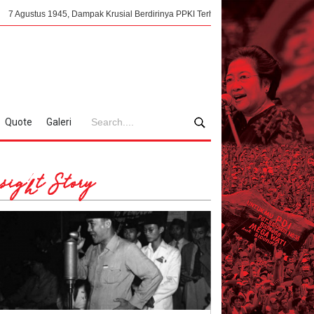
, Dampak Krusial Berdirinya PPKI Terhadap Kemerdekaan Indonesia
Mengo
Quote
Galeri
sight Story