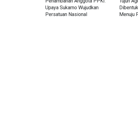
Penambahan Anggota PPKI:
Tujuh Ag
Upaya Sukarno Wujudkan
Dibentuk
Persatuan Nasional
Menuju 
Kemerd