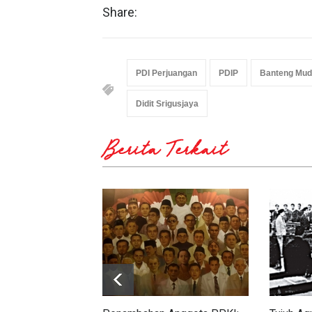
Share:
PDI Perjuangan
PDIP
Banteng Mud
Didit Srigusjaya
Berita Terkait