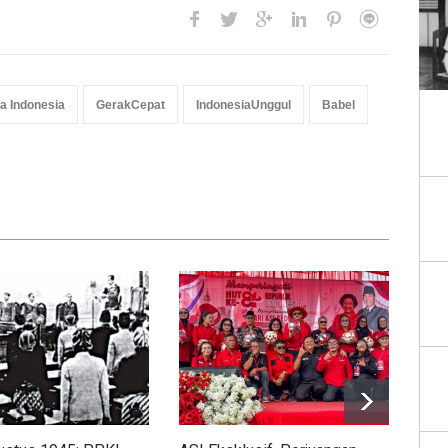
a Indonesia
GerakCepat
IndonesiaUnggul
Babel