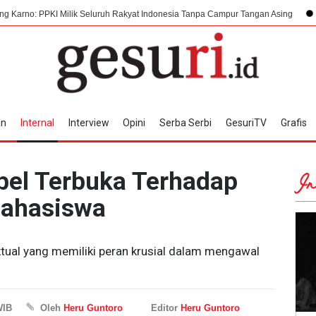
ilik Seluruh Rakyat Indonesia Tanpa Campur Tangan Asing
7 Agustus 1945
an
Internal
Interview
Opini
Serba Serbi
GesuriTV
Grafis
bel Terbuka Terhadap
In
Mahasiswa
ual yang memiliki peran krusial dalam mengawal
WIB
Oleh
Heru Guntoro
Editor
Heru Guntoro