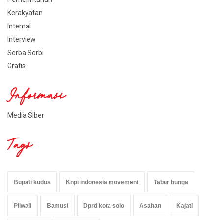
Kerakyatan
Internal
Interview
Serba Serbi
Grafis
Informasi
Media Siber
Tags
Bupati kudus
Knpi indonesia movement
Tabur bunga
Pilwali
Bamusi
Dprd kota solo
Asahan
Kajati