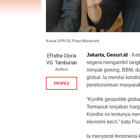
Ketua DPR RI, Puan Maharani.
Jakarta, Gesuri.id
- Ke
Effatha Gloria
V.G. Tamburian
segera mengambil langk
Author
minyak goreng, BBM, da
global. Ia menilai kond
PROFILE
perekonomian masyarak
“Konflik geopolitik glo
Termasuk lonjakan harg
Kondisi ini tentunya me
ekonomi kecil,” kata Pua
Ia menyoroti fenomena 