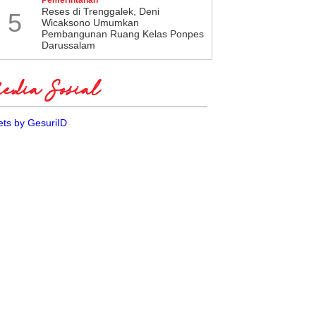
​Reses di Trenggalek, Deni
5
Wicaksono Umumkan
Pembangunan Ruang Kelas Ponpes
Darussalam
dia Sosial
ts by GesuriID