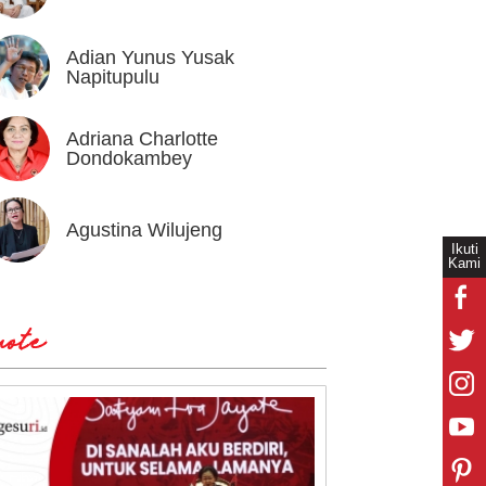
Adian Yunus Yusak
Ahok
Napitupulu
Adriana Charlotte
Alex I
Dondokambey
Agustina Wilujeng
Andi W
Ikuti
Kami
ote