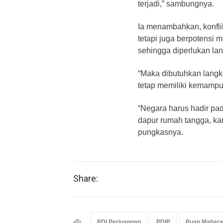
terjadi,” sambungnya.
Ia menambahkan, konflik
tetapi juga berpotensi 
sehingga diperlukan lan
“Maka dibutuhkan langk
tetap memiliki kemampu
“Negara harus hadir pada
dapur rumah tangga, kare
pungkasnya.
Share:
PDI Perjuangan
PDIP
Puan Mahara