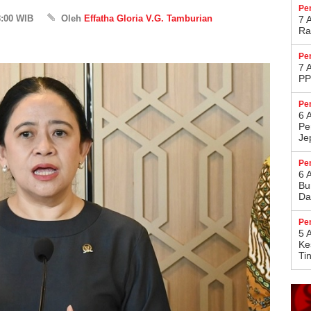
Pe
8:00 WIB
Oleh
Effatha Gloria V.G. Tamburian
7 
Ra
Pe
7 
PP
Pe
6 
Pe
Je
Pe
6 
Bu
Da
Pe
5 
Ke
Ti