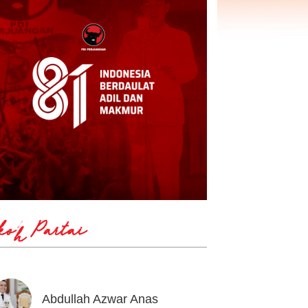
koh Partai
Abdullah Azwar Anas
Ahmad