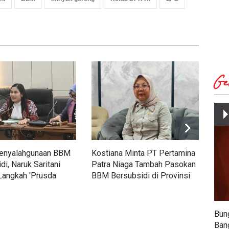
Ge
enyalahgunaan BBM
Kostiana Minta PT Pertamina
Muf
di, Naruk Saritani
Patra Niaga Tambah Pasokan
Pem
Langkah 'Prusda
BBM Bersubsidi di Provinsi
BBM
Membangun'
Lampung
Tur
Bun
Ban