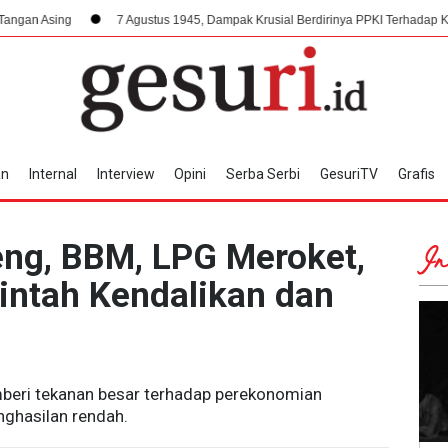
7 Agustus 1945, Dampak Krusial Berdirinya PPKI Terhadap Kemerdekaan I
an
Internal
Interview
Opini
Serba Serbi
GesuriTV
Grafis
ng, BBM, LPG Meroket,
In
ntah Kendalikan dan
mberi tekanan besar terhadap perekonomian
ghasilan rendah.