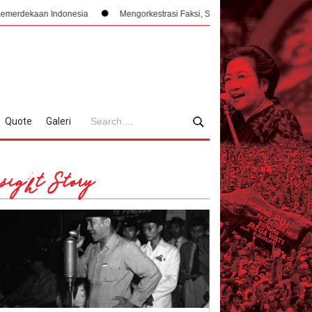
ndonesia
Mengorkestrasi Faksi, Sukarno, PPKI, dan Manajemen Konflik Int
Quote
Galeri
sight Story