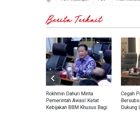
Berita Terkait
Rokhmin Dahuri Minta
Cegah P
Pemerintah AwasI Ketat
Bersubsi
Kebijakan BBM Khusus Bagi
Dukung 
Kapal Perikanan
Batara 