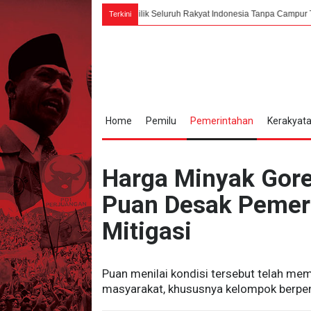
, Bung Karno: PPKI Milik Seluruh Rakyat Indonesia Tanpa Campur Tangan Asing
Terkini
Home
Pemilu
Pemerintahan
Kerakyat
Harga Minyak Gore
Puan Desak Pemeri
Mitigasi
Puan menilai kondisi tersebut telah me
masyarakat, khususnya kelompok berpen