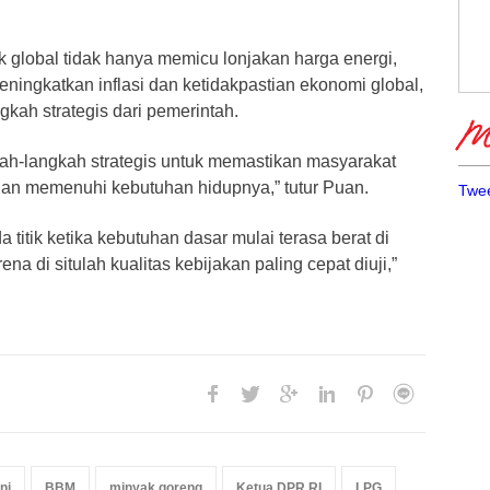
 global tidak hanya memicu lonjakan harga energi,
meningkatkan inflasi dan ketidakpastian ekonomi global,
gkah strategis dari pemerintah.
Me
ah-langkah strategis untuk memastikan masyarakat
an memenuhi kebutuhan hidupnya,” tutur Puan.
Twee
 titik ketika kebutuhan dasar mulai terasa berat di
na di situlah kualitas kebijakan paling cepat diuji,”
ni
BBM
minyak goreng
Ketua DPR RI
LPG