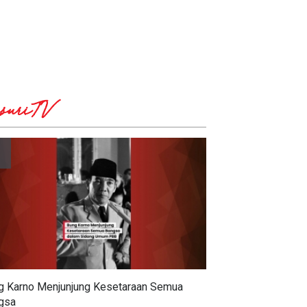
suriTV
ti Anam Desak
Naiknya Harga Pertamax,
erintah Evaluasi Harga
Adisatrya Suryo Ingatkan
, Harga Minyak Dunia
Risiko Migrasi Besar-Besaran
un Empat Persen
ke Pertalite dan Kelangkaan
g Karno Menjunjung Kesetaraan Semua
gsa