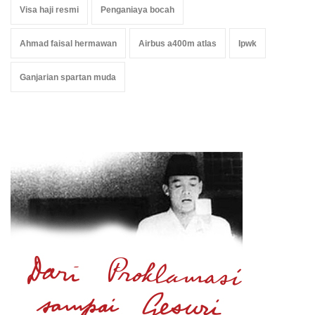
Visa haji resmi
Penganiaya bocah
Ahmad faisal hermawan
Airbus a400m atlas
Ipwk
Ganjarian spartan muda