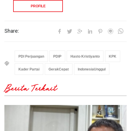
PROFILE
Share:
PDI Perjuangan
PDIP
Hasto Kristiyanto
KPK
Kader Partai
GerakCepat
IndonesiaUnggul
Berita Terkait