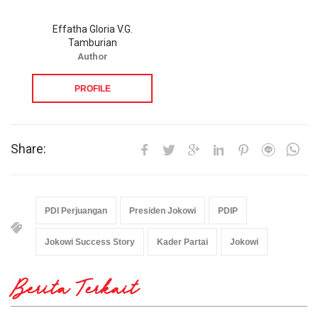
Effatha Gloria V.G.
Tamburian
Author
PROFILE
Share:
PDI Perjuangan
Presiden Jokowi
PDIP
Jokowi Success Story
Kader Partai
Jokowi
Berita Terkait