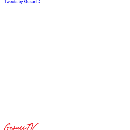
Tweets by GesuriID
GesuriTV