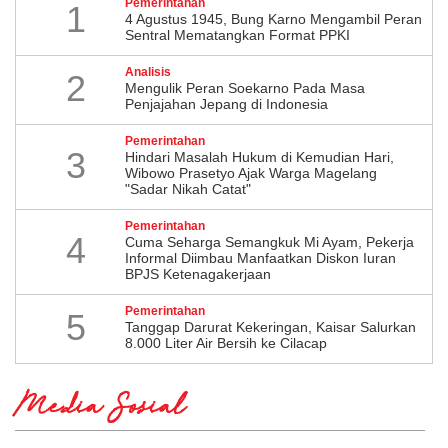
Pemerintahan
1
4 Agustus 1945, Bung Karno Mengambil Peran
Sentral Mematangkan Format PPKI
Analisis
2
Mengulik Peran Soekarno Pada Masa
Penjajahan Jepang di Indonesia
Pemerintahan
3
Hindari Masalah Hukum di Kemudian Hari,
Wibowo Prasetyo Ajak Warga Magelang
"Sadar Nikah Catat"
Pemerintahan
4
Cuma Seharga Semangkuk Mi Ayam, Pekerja
Informal Diimbau Manfaatkan Diskon Iuran
BPJS Ketenagakerjaan
Pemerintahan
5
Tanggap Darurat Kekeringan, Kaisar Salurkan
8.000 Liter Air Bersih ke Cilacap
Media Sosial