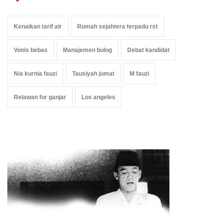
Kenaikan tarif air
Rumah sejahtera terpadu rst
Vonis bebas
Manajemen bulog
Debat kandidat
Nia kurnia fauzi
Tausiyah jumat
M fauzi
Relawan for ganjar
Los angeles