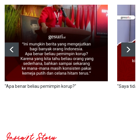
"Apa benar beliau pemimpin korup?"
"Saya tidak
Insight Story