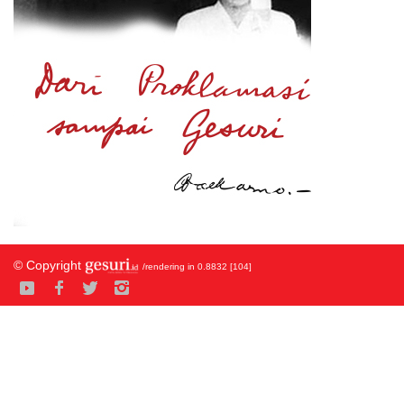
© Copyright
/rendering in 0.8832 [104]