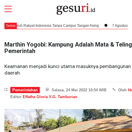
luruh Rakyat Indonesia Tanpa Campur Tangan Asing
7 Agustus 1945, Dampa
Terkini
Marthin Yogobi: Kampung Adalah Mata & Telin
Pemerintah
Keamanan menjadi kunci utama masuknya pembangunan 
daerah.
Pemerintahan
Selasa, 24 Mei 2022 10:54 WIB
Oleh
Ha
Editor
Effatha Gloria V.G. Tamburian