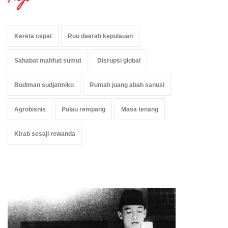
Kereta cepat
Ruu daerah kepulauan
Sahabat mahfud sumut
Disrupsi global
Budiman sudjatmiko
Rumah juang abah sanusi
Agrobisnis
Pulau rempang
Masa tenang
Kirab sesaji rewanda