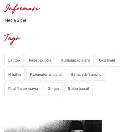
Informasi
Media Siber
Tags
Laptop
Pesepak bola
Muhammad kisro
Oku timur
H halim
Kabupaten malang
Ratna edy suripno
Paul finsen mayor
Gmgm
Balon bupati