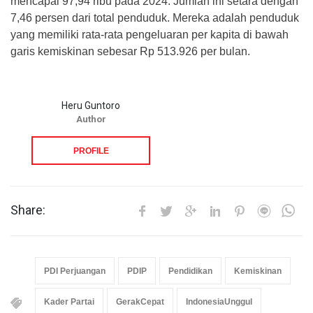
mencapai 97,94 ribu pada 2024. Jumlah ini setara dengan
7,46 persen dari total penduduk. Mereka adalah penduduk
yang memiliki rata-rata pengeluaran per kapita di bawah
garis kemiskinan sebesar Rp 513.926 per bulan.
Heru Guntoro
Author
PROFILE
Share:
PDI Perjuangan
PDIP
Pendidikan
Kemiskinan
Kader Partai
GerakCepat
IndonesiaUnggul