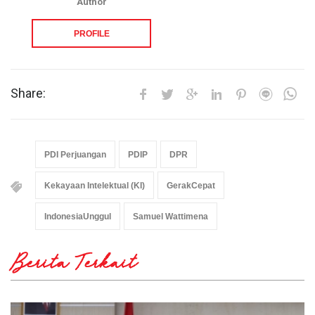
Author
PROFILE
Share:
PDI Perjuangan
PDIP
DPR
Kekayaan Intelektual (KI)
GerakCepat
IndonesiaUnggul
Samuel Wattimena
Berita Terkait