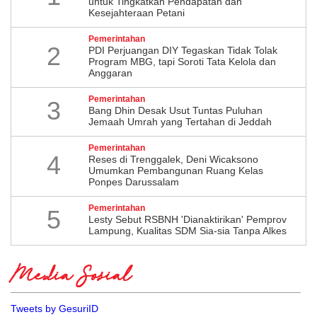
untuk Tingkatkan Pendapatan dan
Kesejahteraan Petani
Pemerintahan
2
PDI Perjuangan DIY Tegaskan Tidak Tolak
Program MBG, tapi Soroti Tata Kelola dan
Anggaran
Pemerintahan
3
Bang Dhin Desak Usut Tuntas Puluhan
Jemaah Umrah yang Tertahan di Jeddah
Pemerintahan
4
​Reses di Trenggalek, Deni Wicaksono
Umumkan Pembangunan Ruang Kelas
Ponpes Darussalam
Pemerintahan
5
Lesty Sebut RSBNH 'Dianaktirikan' Pemprov
Lampung, Kualitas SDM Sia-sia Tanpa Alkes
Media Sosial
Tweets by GesuriID