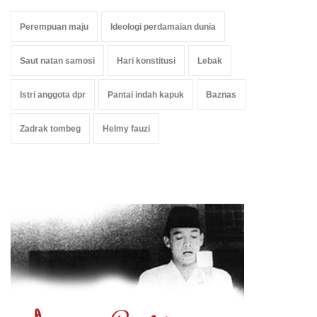
Perempuan maju
Ideologi perdamaian dunia
Saut natan samosi
Hari konstitusi
Lebak
Istri anggota dpr
Pantai indah kapuk
Baznas
Zadrak tombeg
Helmy fauzi