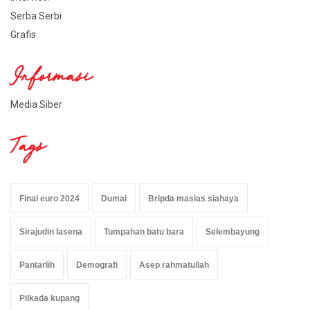
Serba Serbi
Grafis
Informasi
Media Siber
Tags
Final euro 2024
Dumai
Bripda masias siahaya
Sirajudin lasena
Tumpahan batu bara
Selembayung
Pantarlih
Demografi
Asep rahmatullah
Pilkada kupang