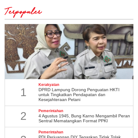
Terpopuler
Kerakyatan
1
DPRD Lampung Dorong Penguatan HKTI
untuk Tingkatkan Pendapatan dan
Kesejahteraan Petani
Pemerintahan
2
4 Agustus 1945, Bung Karno Mengambil Peran
Sentral Mematangkan Format PPKI
Pemerintahan
PDI Perjuangan DIY Tegaskan Tidak Tolak