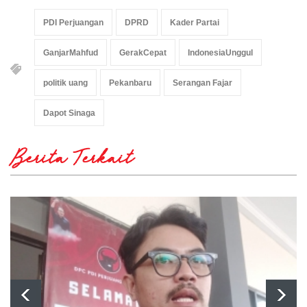
PDI Perjuangan
DPRD
Kader Partai
GanjarMahfud
GerakCepat
IndonesiaUnggul
politik uang
Pekanbaru
Serangan Fajar
Dapot Sinaga
Berita Terkait