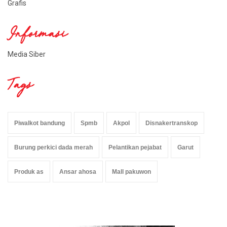
Grafis
Informasi
Media Siber
Tags
Piwalkot bandung
Spmb
Akpol
Disnakertranskop
Burung perkici dada merah
Pelantikan pejabat
Garut
Produk as
Ansar ahosa
Mall pakuwon