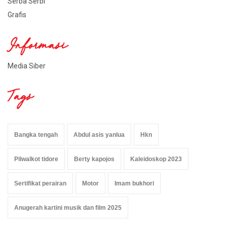
Serba Serbi
Grafis
Informasi
Media Siber
Tags
Bangka tengah
Abdul asis yanlua
Hkn
Pilwalkot tidore
Berty kapojos
Kaleidoskop 2023
Sertifikat perairan
Motor
Imam bukhori
Anugerah kartini musik dan film 2025