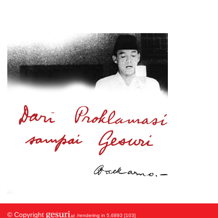
© Copyright
/rendering in 5.6893 [103]