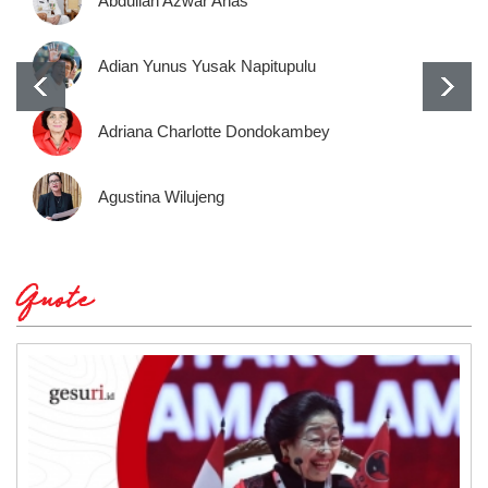
Abdullah Azwar Anas
Adian Yunus Yusak Napitupulu
Adriana Charlotte Dondokambey
Agustina Wilujeng
Quote