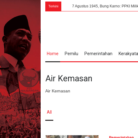
7 Agustus 1945, Bung Karno: PPKI Milik Seluruh Ra
Terkini
Home
Pemilu
Pemerintahan
Kerakyat
Air Kemasan
Air Kemasan
All
Pemerintahan