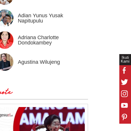
Adian Yunus Yusak
Ahok
Napitupulu
Adriana Charlotte
Alex I
Dondokambey
Ikuti
Kami
Agustina Wilujeng
Andi W
ote