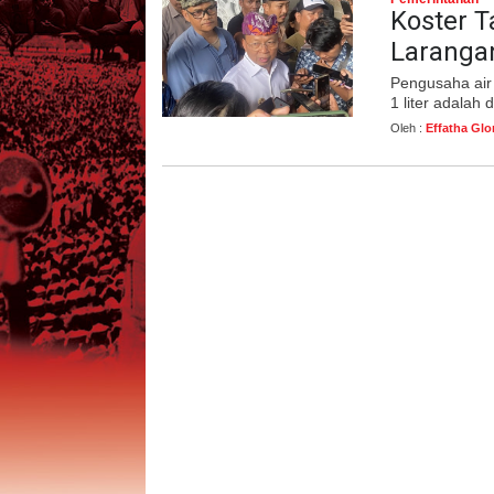
Koster T
Laranga
Pengusaha air
1 liter adalah 
Oleh :
Effatha Glo