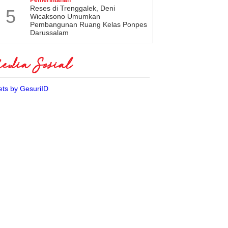
​Reses di Trenggalek, Deni
5
Wicaksono Umumkan
Pembangunan Ruang Kelas Ponpes
Darussalam
dia Sosial
ts by GesuriID