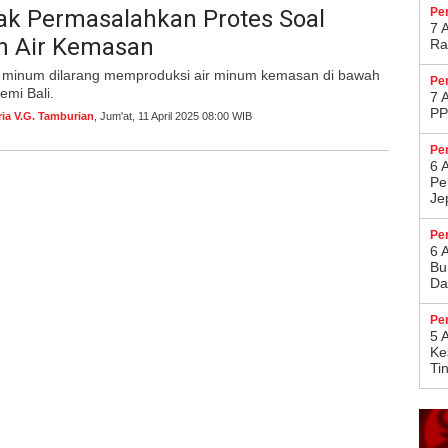
ak Permasalahkan Protes Soal
Pe
7 
n Air Kemasan
Ra
 minum dilarang memproduksi air minum kemasan di bawah
Pe
demi Bali.
7 
PP
ria V.G. Tamburian
, Jum'at, 11 April 2025 08:00 WIB
Pe
6 
Pe
Je
Pe
6 
Bu
Da
Pe
5 
Ke
Ti