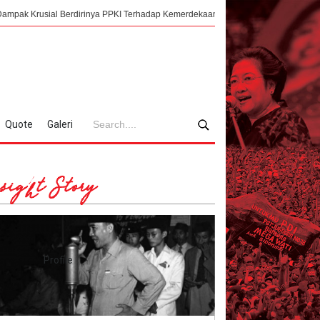
al Berdirinya PPKI Terhadap Kemerdekaan Indonesia
Mengorkestrasi Faksi
Quote
Galeri
sight Story
Profile