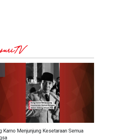
suriTV
g Karno Menjunjung Kesetaraan Semua
gsa