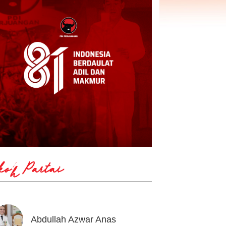
koh Partai
Abdullah Azwar Anas
Ahmad