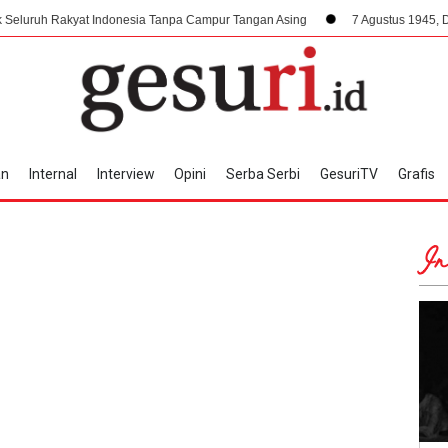
kyat Indonesia Tanpa Campur Tangan Asing
7 Agustus 1945, Dampak Krusi
an
Internal
Interview
Opini
Serba Serbi
GesuriTV
Grafis
In