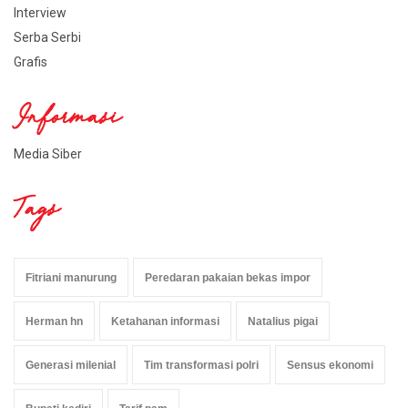
Interview
Serba Serbi
Grafis
Informasi
Media Siber
Tags
Fitriani manurung
Peredaran pakaian bekas impor
Herman hn
Ketahanan informasi
Natalius pigai
Generasi milenial
Tim transformasi polri
Sensus ekonomi