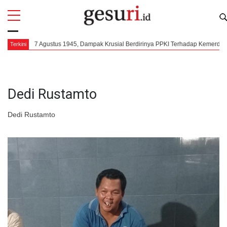
All
Profi
7 Agustus 1945, Dampak Krusial Berdirinya PPKI Terhadap Kemerdekaan In
Terkini
Dedi Rustamto
Dedi Rustamto