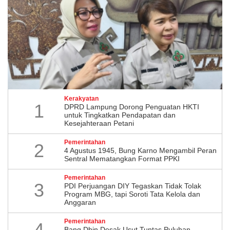
Kerakyatan
1
DPRD Lampung Dorong Penguatan HKTI
untuk Tingkatkan Pendapatan dan
Kesejahteraan Petani
Pemerintahan
2
4 Agustus 1945, Bung Karno Mengambil Peran
Sentral Mematangkan Format PPKI
Pemerintahan
3
PDI Perjuangan DIY Tegaskan Tidak Tolak
Program MBG, tapi Soroti Tata Kelola dan
Anggaran
Pemerintahan
4
Bang Dhin Desak Usut Tuntas Puluhan