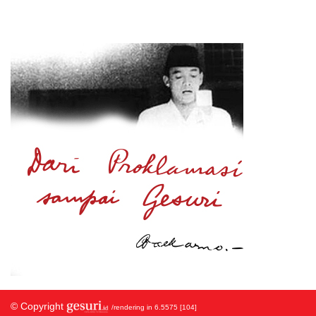
© Copyright
/rendering in 6.5575 [104]