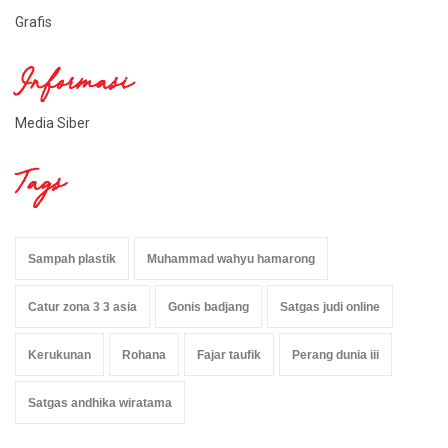
Grafis
Informasi
Media Siber
Tags
Sampah plastik
Muhammad wahyu hamarong
Catur zona 3 3 asia
Gonis badjang
Satgas judi online
Kerukunan
Rohana
Fajar taufik
Perang dunia iii
Satgas andhika wiratama