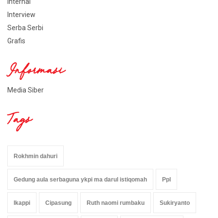
Internal
Interview
Serba Serbi
Grafis
Informasi
Media Siber
Tags
Rokhmin dahuri
Gedung aula serbaguna ykpi ma darul istiqomah
Ppl
Ikappi
Cipasung
Ruth naomi rumbaku
Sukiryanto