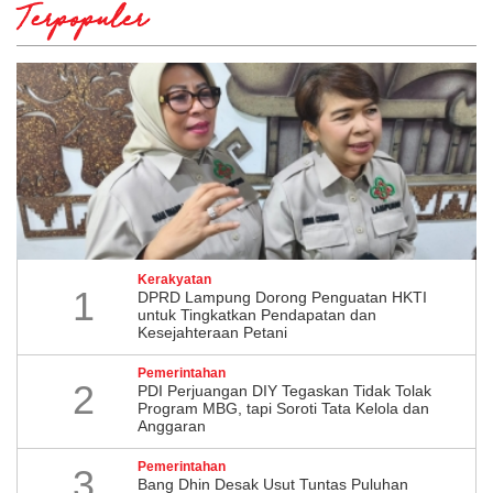
Terpopuler
Kerakyatan
1
DPRD Lampung Dorong Penguatan HKTI
untuk Tingkatkan Pendapatan dan
Kesejahteraan Petani
Pemerintahan
2
PDI Perjuangan DIY Tegaskan Tidak Tolak
Program MBG, tapi Soroti Tata Kelola dan
Anggaran
Pemerintahan
3
Bang Dhin Desak Usut Tuntas Puluhan