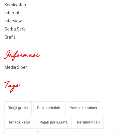
Kerakyatan
Internal
Interview
Serba Serbi
Grafis
Informasi
Media Siber
Tags
Takjil gratis
Eep saefulloh
Rombak kabinet
Tenaga kerja
Pajak pariwisata
Perundungan