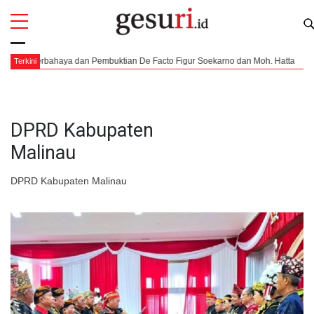
All
Profi
 Berbahaya dan Pembuktian De Facto Figur Soekarno dan Moh. Hatta
Pend
Terkini
DPRD Kabupaten
Malinau
DPRD Kabupaten Malinau