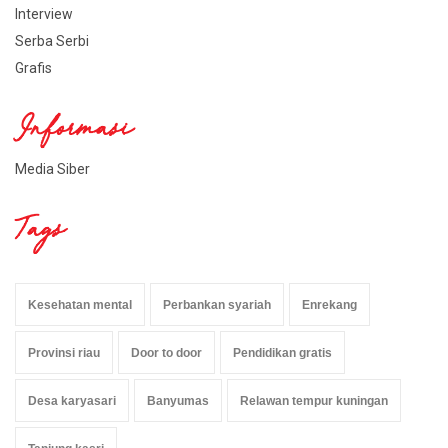
Interview
Serba Serbi
Grafis
Informasi
Media Siber
Tags
Kesehatan mental
Perbankan syariah
Enrekang
Provinsi riau
Door to door
Pendidikan gratis
Desa karyasari
Banyumas
Relawan tempur kuningan