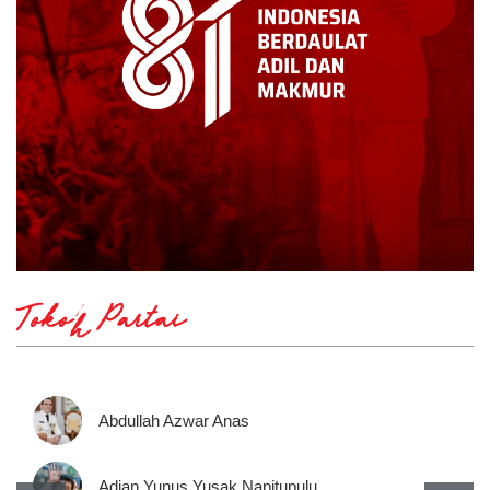
Tokoh Partai
Abdullah Azwar Anas
Adian Yunus Yusak Napitupulu