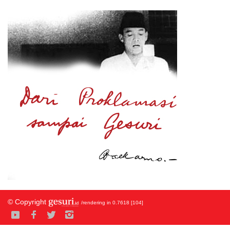
© Copyright
/rendering in 0.7618 [104]