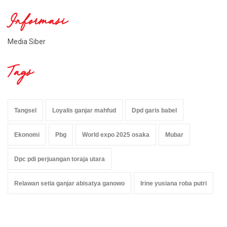
Informasi
Media Siber
Tags
Tangsel
Loyalis ganjar mahfud
Dpd garis babel
Ekonomi
Pbg
World expo 2025 osaka
Mubar
Dpc pdi perjuangan toraja utara
Relawan setia ganjar abisatya ganowo
Irine yusiana roba putri