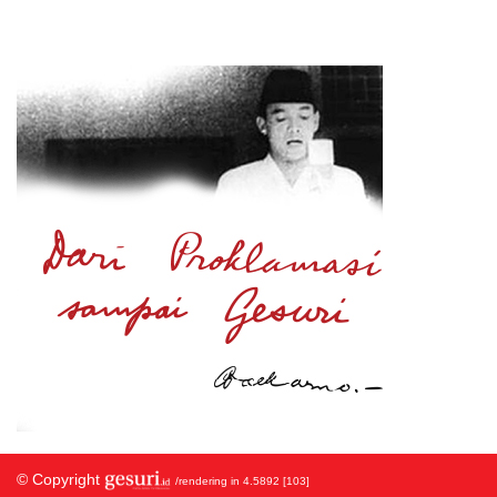
© Copyright
/rendering in 4.5892 [103]