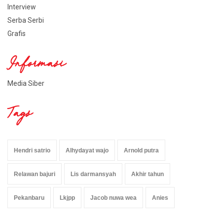
Interview
Serba Serbi
Grafis
Informasi
Media Siber
Tags
Hendri satrio
Alhydayat wajo
Arnold putra
Relawan bajuri
Lis darmansyah
Akhir tahun
Pekanbaru
Lkjpp
Jacob nuwa wea
Anies