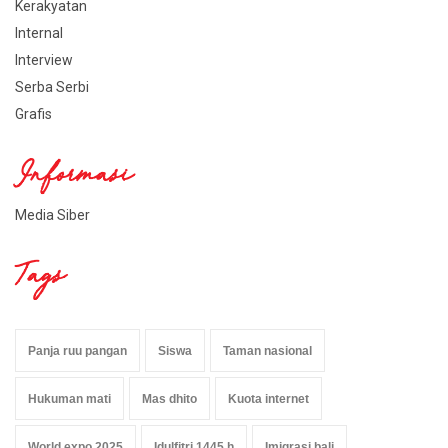
Kerakyatan
Internal
Interview
Serba Serbi
Grafis
Informasi
Media Siber
Tags
Panja ruu pangan
Siswa
Taman nasional
Hukuman mati
Mas dhito
Kuota internet
World expo 2025
Idulfitri 1445 h
Imigrasi bali