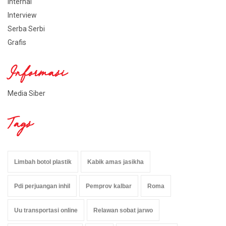
Internal
Interview
Serba Serbi
Grafis
Informasi
Media Siber
Tags
Limbah botol plastik
Kabik amas jasikha
Pdi perjuangan inhil
Pemprov kalbar
Roma
Uu transportasi online
Relawan sobat jarwo