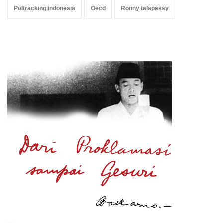
Poltracking indonesia
Oecd
Ronny talapessy