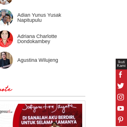
Adian Yunus Yusak
Ahok
Napitupulu
Adriana Charlotte
Alex I
Dondokambey
Agustina Wilujeng
Andi W
Ikuti
Kami
ote