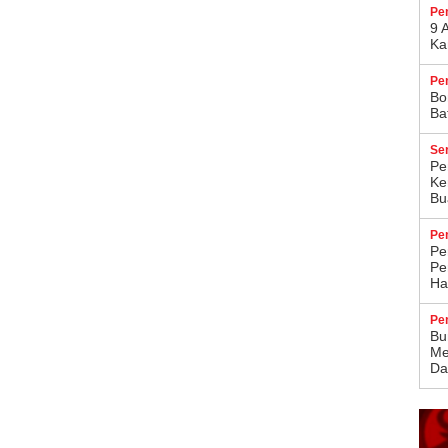
Pe
9 
Ka
Pe
Bo
Ba
Se
Pe
Ke
Bu
Pe
Pe
Pe
Ha
Pe
Bu
Me
Da