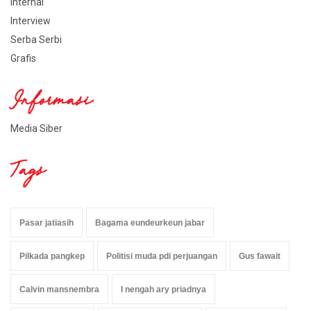
Internal
Interview
Serba Serbi
Grafis
Informasi
Media Siber
Tags
Pasar jatiasih
Bagama eundeurkeun jabar
Pilkada pangkep
Politisi muda pdi perjuangan
Gus fawait
Calvin mansnembra
I nengah ary priadnya