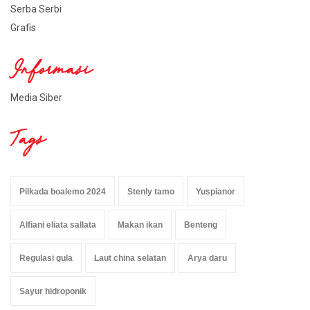
Serba Serbi
Grafis
Informasi
Media Siber
Tags
Pilkada boalemo 2024
Stenly tamo
Yuspianor
Alfiani eliata sallata
Makan ikan
Benteng
Regulasi gula
Laut china selatan
Arya daru
Sayur hidroponik