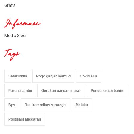
Grafis
Informasi
Media Siber
Tags
Safaruddin
Projo ganjar mahfud
Covid eris
Parung jambu
Gerakan pangan murah
Pengungsian banjir
Bps
Ruu komoditas strategis
Maluku
Politisasi anggaran