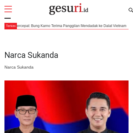
All
Profi
ipercepat: Bung Karno Terima Panggilan Mendadak ke Dalat Vietnam
Mengk
Terkini
Narca Sukanda
Narca Sukanda