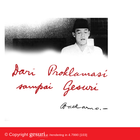
© Copyright
/rendering in 4.7990 [103]