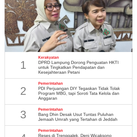
Kerakyatan
1
DPRD Lampung Dorong Penguatan HKTI
untuk Tingkatkan Pendapatan dan
Kesejahteraan Petani
Pemerintahan
2
PDI Perjuangan DIY Tegaskan Tidak Tolak
Program MBG, tapi Soroti Tata Kelola dan
Anggaran
Pemerintahan
3
Bang Dhin Desak Usut Tuntas Puluhan
Jemaah Umrah yang Tertahan di Jeddah
Pemerintahan
​Reses di Trenggalek, Deni Wicaksono