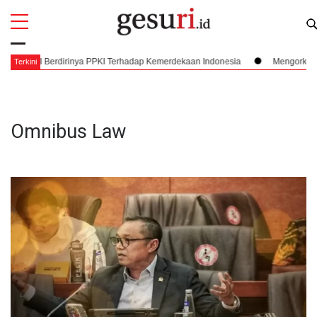
All
Profi
PPKI Terhadap Kemerdekaan Indonesia
Mengorkestrasi Faksi, Sukarno, PPK
Terkini
Omnibus Law