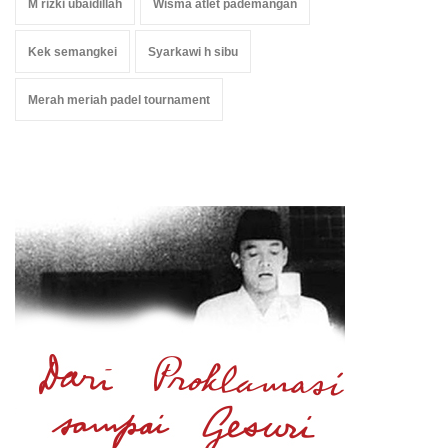
M rizki ubaidillah
Wisma atlet pademangan
Kek semangkei
Syarkawi h sibu
Merah meriah padel tournament