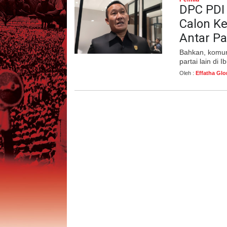
DPC PDI
Calon K
Antar Pa
Bahkan, komun
partai lain di
Oleh :
Effatha Glo