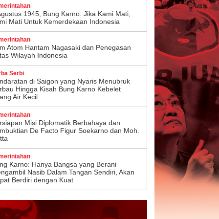
merintahan
Agustus 1945, Bung Karno: Jika Kami Mati,
mi Mati Untuk Kemerdekaan Indonesia
merintahan
m Atom Hantam Nagasaki dan Penegasan
tas Wilayah Indonesia
rba Serbi
ndaratan di Saigon yang Nyaris Menubruk
rbau Hingga Kisah Bung Karno Kebelet
ang Air Kecil
merintahan
rsiapan Misi Diplomatik Berbahaya dan
mbuktian De Facto Figur Soekarno dan Moh.
tta
merintahan
ng Karno: Hanya Bangsa yang Berani
ngambil Nasib Dalam Tangan Sendiri, Akan
pat Berdiri dengan Kuat