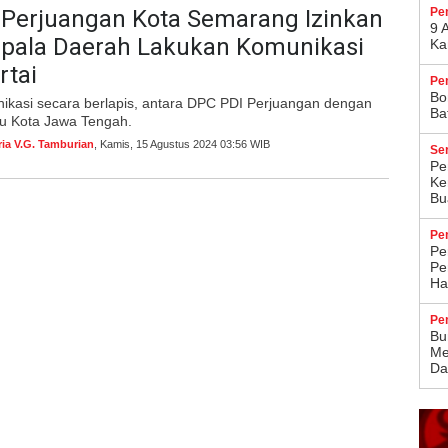
 Perjuangan Kota Semarang Izinkan
Pe
9 
epala Daerah Lakukan Komunikasi
Ka
rtai
Pe
Bo
ikasi secara berlapis, antara DPC PDI Perjuangan dengan
Ba
 Ibu Kota Jawa Tengah.
ria V.G. Tamburian
, Kamis, 15 Agustus 2024 03:56 WIB
Se
Pe
Ke
Bu
Pe
Pe
Pe
Ha
Pe
Bu
Me
Da