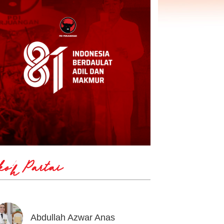
koh Partai
Abdullah Azwar Anas
Ahmad