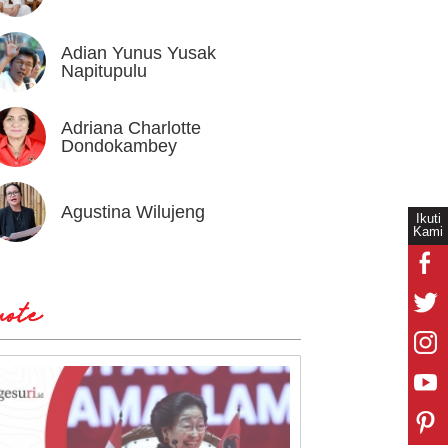
Adian Yunus Yusak
Ahok
Napitupulu
Adriana Charlotte
Alex I
Dondokambey
Agustina Wilujeng
Andi W
Ikuti
Kami
ote