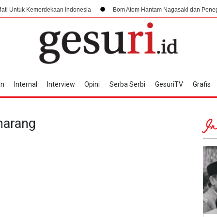
merdekaan Indonesia
Bom Atom Hantam Nagasaki dan Penegasan Batas Wi
an
Internal
Interview
Opini
Serba Serbi
GesuriTV
Grafis
marang
In