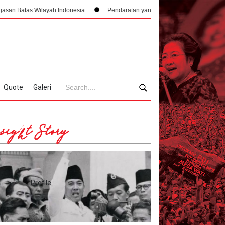
layah Indonesia
Pendaratan yang Nyaris Menubruk Kerbau Hingga Kisah 
Quote
Galeri
sight Story
Profile