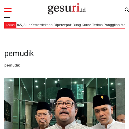
All
Profi
 Kemerdekaan Dipercepat: Bung Karno Terima Panggilan Mendadak ke Dalat Vietn
Terkini
pemudik
pemudik