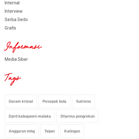
Internal
Interview
Serba Serbi
Grafis
Informasi
Media Siber
Tags
Garam kristal
Pesepak bola
Sutrisno
Dprd kabupaten malaka
Dharma pongrekun
Anggaran mbg
Taipei
Katingan