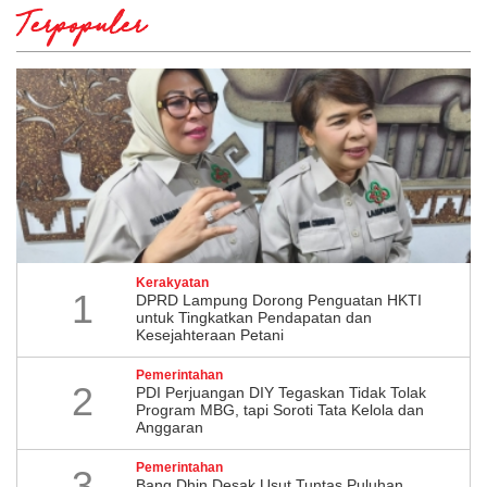
Terpopuler
Kerakyatan
1
DPRD Lampung Dorong Penguatan HKTI
untuk Tingkatkan Pendapatan dan
Kesejahteraan Petani
Pemerintahan
2
PDI Perjuangan DIY Tegaskan Tidak Tolak
Program MBG, tapi Soroti Tata Kelola dan
Anggaran
Pemerintahan
3
Bang Dhin Desak Usut Tuntas Puluhan