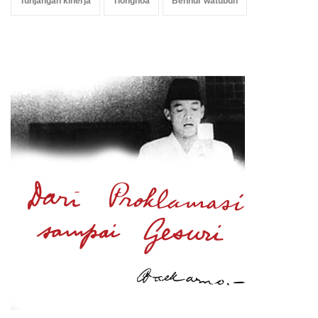
Tunjangan kinerja
Tionghoa
Benhur watubun