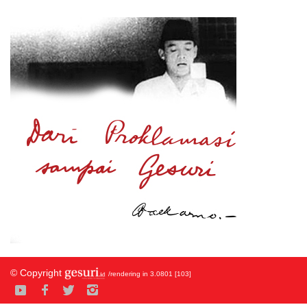
© Copyright
/rendering in 3.0801 [103]