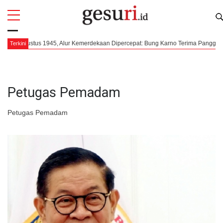
All
Profi
gustus 1945, Alur Kemerdekaan Dipercepat: Bung Karno Terima Panggilan Mendad
Terkini
Petugas Pemadam
Petugas Pemadam