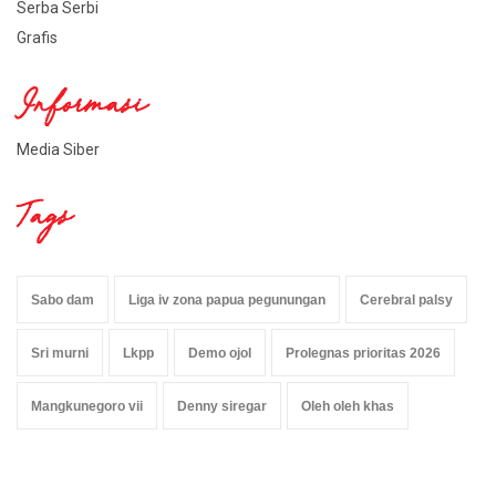
Serba Serbi
Grafis
Informasi
Media Siber
Tags
Sabo dam
Liga iv zona papua pegunungan
Cerebral palsy
Sri murni
Lkpp
Demo ojol
Prolegnas prioritas 2026
Mangkunegoro vii
Denny siregar
Oleh oleh khas