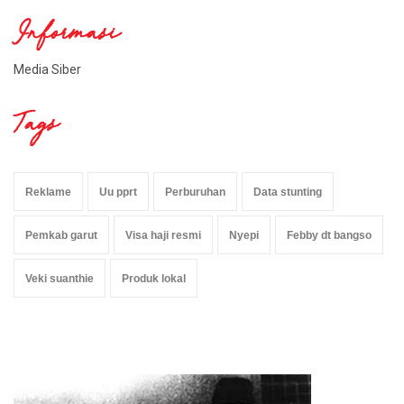
Informasi
Media Siber
Tags
Reklame
Uu pprt
Perburuhan
Data stunting
Pemkab garut
Visa haji resmi
Nyepi
Febby dt bangso
Veki suanthie
Produk lokal