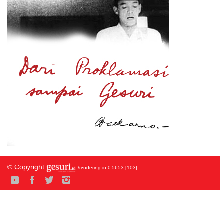
© Copyright
/rendering in 0.5653 [103]