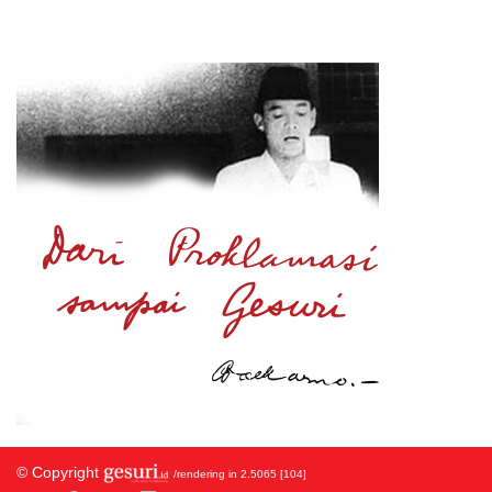
© Copyright
/rendering in 2.5065 [104]