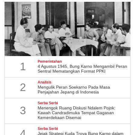
Pemerintahan
1
4 Agustus 1945, Bung Karno Mengambil Peran
Sentral Mematangkan Format PPKI
Analisis
2
Mengulik Peran Soekarno Pada Masa
Penjajahan Jepang di Indonesia
Serba Serbi
3
Menengok Ruang Diskusi Ndalem Pojok:
Kawah Candradimuka Tempat Gagasan
Kemerdekaan Disemai
Serba Serbi
4
Jejak Strategi Kuda Troya Bung Karno dalam