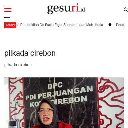
All
Profi
dan Pembuktian De Facto Figur Soekarno dan Moh. Hatta
Pendaratan yang 
Terkini
pilkada cirebon
pilkada cirebon