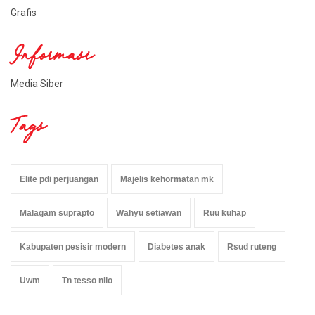
Grafis
Informasi
Media Siber
Tags
Elite pdi perjuangan
Majelis kehormatan mk
Malagam suprapto
Wahyu setiawan
Ruu kuhap
Kabupaten pesisir modern
Diabetes anak
Rsud ruteng
Uwm
Tn tesso nilo