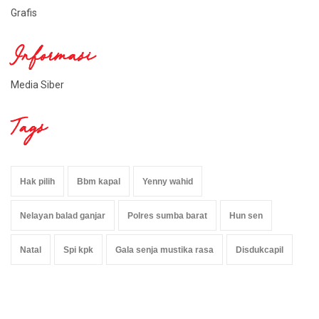
Grafis
Informasi
Media Siber
Tags
Hak pilih
Bbm kapal
Yenny wahid
Nelayan balad ganjar
Polres sumba barat
Hun sen
Natal
Spi kpk
Gala senja mustika rasa
Disdukcapil