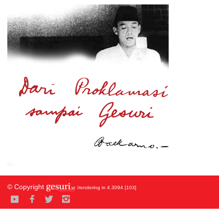
© Copyright
/rendering in 4.3094 [103]