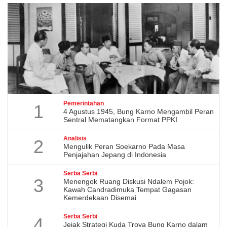
Pemerintahan
1
4 Agustus 1945, Bung Karno Mengambil Peran
Sentral Mematangkan Format PPKI
Analisis
2
Mengulik Peran Soekarno Pada Masa
Penjajahan Jepang di Indonesia
Serba Serbi
3
Menengok Ruang Diskusi Ndalem Pojok:
Kawah Candradimuka Tempat Gagasan
Kemerdekaan Disemai
Serba Serbi
4
Jejak Strategi Kuda Troya Bung Karno dalam